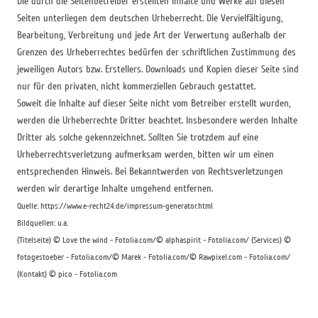
Die durch die Seitenbetreiber erstellten Inhalte und Werke auf diesen
Seiten unterliegen dem deutschen Urheberrecht. Die Vervielfältigung,
Bearbeitung, Verbreitung und jede Art der Verwertung außerhalb der
Grenzen des Urheberrechtes bedürfen der schriftlichen Zustimmung des
jeweiligen Autors bzw. Erstellers. Downloads und Kopien dieser Seite sind
nur für den privaten, nicht kommerziellen Gebrauch gestattet.
Soweit die Inhalte auf dieser Seite nicht vom Betreiber erstellt wurden,
werden die Urheberrechte Dritter beachtet. Insbesondere werden Inhalte
Dritter als solche gekennzeichnet. Sollten Sie trotzdem auf eine
Urheberrechtsverletzung aufmerksam werden, bitten wir um einen
entsprechenden Hinweis. Bei Bekanntwerden von Rechtsverletzungen
werden wir derartige Inhalte umgehend entfernen.
Quelle: https://www.e-recht24.de/impressum-generator.html
Bildquellen: u.a.
(Titelseite) © Love the wind - Fotolia.com/© alphaspirit - Fotolia.com/ (Services) ©
fotogestoeber - Fotolia.com/© Marek - Fotolia.com/© Rawpixel.com - Fotolia.com
/
(Kontakt) © pico - Fotolia.com